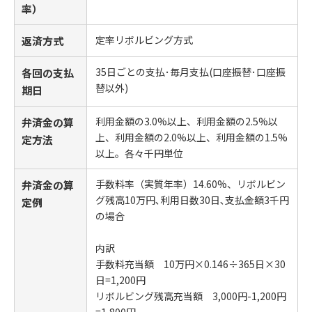
率）
定率リボルビング方式
返済方式
35日ごとの支払･毎月支払(口座振替･口座振
各回の支払
替以外)
期日
利用金額の3.0%以上、利用金額の2.5%以
弁済金の算
上、利用金額の2.0%以上、利用金額の1.5%
定方法
以上。各々千円単位
手数料率（実質年率）14.60%、
リボルビン
弁済金の算
グ残高10万円､利用日数30日､支払金額3千円
定例
の場合
内訳
手数料充当額 10万円×0.146÷365日×30
日=1,200円
リボルビング残高充当額 3,000円-1,200円
=1,800円