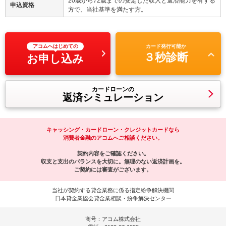
20歳から72歳までの安定した収入と返済能力を有する
申込資格
方で、当社基準を満たす方。
アコムへはじめての
カード発行可能か
３秒診断
お申し込み
カードローンの
返済シミュレーション
キャッシング・カードローン・クレジットカードなら
消費者金融のアコムへご相談ください。
契約内容をご確認ください。
収支と支出のバランスを大切に。無理のない返済計画を。
ご契約には審査がございます。
当社が契約する貸金業務に係る指定紛争解決機関
日本貸金業協会貸金業相談・紛争解決センター
商号：アコム株式会社