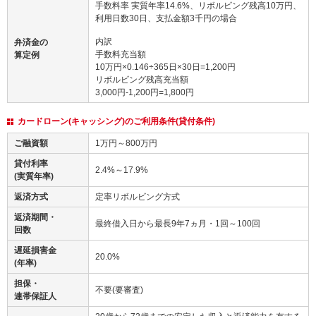
手数料率 実質年率14.6%、リボルビング残高10万円、
利用日数30日、支払金額3千円の場合
内訳
弁済金の
手数料充当額
算定例
10万円×0.146÷365日×30日=1,200円
リボルビング残高充当額
3,000円-1,200円=1,800円
カードローン(キャッシング)のご利用条件(貸付条件)
ご融資額
1万円～800万円
貸付利率
2.4%～17.9%
(実質年率)
返済方式
定率リボルビング方式
返済期間・
最終借入日から最長9年7ヵ月・1回～100回
回数
遅延損害金
20.0%
(年率)
担保・
不要(要審査)
連帯保証人