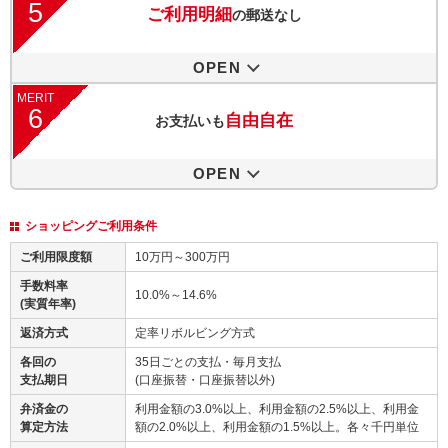
5
ご利用明細
の郵送なし
OPEN
MERIT
6
自由自在
お支払いも
OPEN
ショッピングご利用条件
ご利用限度額
10万円～300万円
手数料率
10.0%～14.6%
(実質年率)
返済方式
定率リボルビング方式
各回の
35日ごとの支払・毎月支払
支払期日
(口座振替・口座振替以外)
弁済金の
利用金額の3.0%以上、利用金額の2.5%以上、利用金
算定方法
額の2.0%以上、利用金額の1.5%以上。各々千円単位