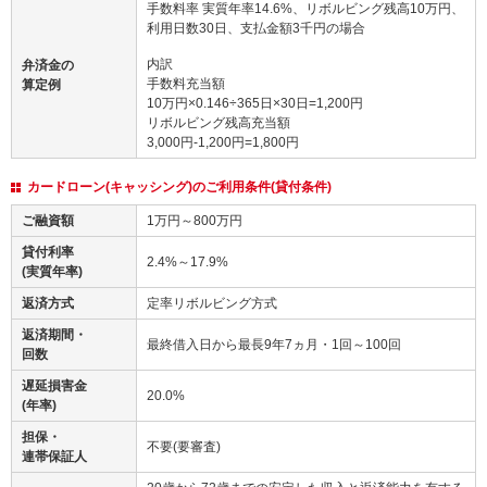
手数料率 実質年率14.6%、リボルビング残高10万円、
利用日数30日、支払金額3千円の場合
内訳
弁済金の
手数料充当額
算定例
10万円×0.146÷365日×30日=1,200円
リボルビング残高充当額
3,000円-1,200円=1,800円
カードローン(キャッシング)のご利用条件(貸付条件)
ご融資額
1万円～800万円
貸付利率
2.4%～17.9%
(実質年率)
返済方式
定率リボルビング方式
返済期間・
最終借入日から最長9年7ヵ月・1回～100回
回数
遅延損害金
20.0%
(年率)
担保・
不要(要審査)
連帯保証人