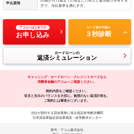
20歳から72歳までの安定した収入と返済能力を有する
申込資格
方で、当社基準を満たす方。
アコムへはじめての
カード発行可能か
３秒診断
お申し込み
カードローンの
返済シミュレーション
キャッシング・カードローン・クレジットカードなら
消費者金融のアコムへご相談ください。
契約内容をご確認ください。
収支と支出のバランスを大切に。無理のない返済計画を。
ご契約には審査がございます。
当社が契約する貸金業務に係る指定紛争解決機関
日本貸金業協会貸金業相談・紛争解決センター
商号：アコム株式会社