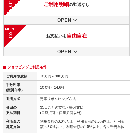
5
ご利用明細
の郵送なし
OPEN
MERIT
6
自由自在
お支払いも
OPEN
ショッピングご利用条件
ご利用限度額
10万円～300万円
手数料率
10.0%～14.6%
(実質年率)
返済方式
定率リボルビング方式
各回の
35日ごとの支払・毎月支払
支払期日
(口座振替・口座振替以外)
弁済金の
利用金額の3.0%以上、利用金額の2.5%以上、利用金
算定方法
額の2.0%以上、利用金額の1.5%以上。各々千円単位