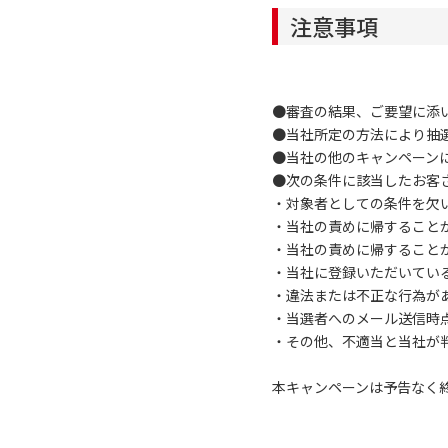
注意事項
●審査の結果、ご要望に添
●当社所定の方法により抽選
●当社の他のキャンペーン
●次の条件に該当したお客
・対象者としての条件を欠
・当社の責めに帰すること
・当社の責めに帰すること
・当社に登録いただいてい
・違法または不正な行為が
・当選者へのメール送信時
・その他、不適当と当社が
本キャンペーンは予告なく