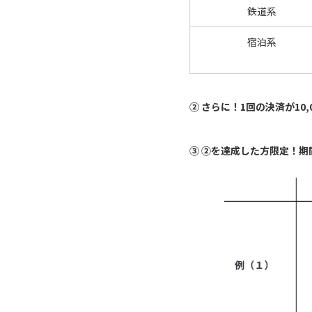
鉄道系
宿泊系
➁ さらに！1回の決済が10
➂ ➁を達成した方限定！期