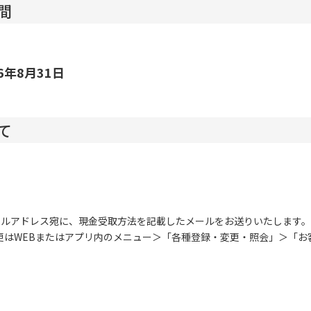
間
6年8月31日
て
ールアドレス宛に、現金受取方法を記載したメールをお送りいたします。
更はWEBまたはアプリ内のメニュー＞「各種登録・変更・照会」＞「お