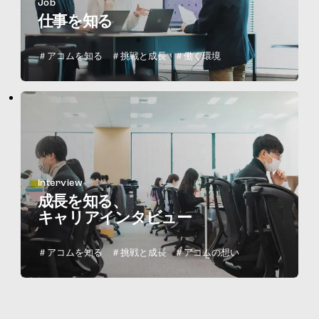
Job
仕事を知る
＃アコムを知る
＃挑戦と成長
＃働く環境
Interview
成長を知る、
キャリアインタビュー
＃アコムを知る
＃挑戦と成長
＃アコムの想い