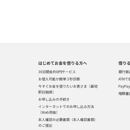
はじめてお金を借りる方へ
借り
30日間金利0円サービス
銀行振
お借入可能か簡単３秒診断
ATM
今すぐお金を借りたいお客さま（最短
PayP
即日融資）
増額審
お申し込みの手続き
インターネットでのお申し込み方法
（Web完結）
本人確認の必要書類（本人確認書類）
のご提出