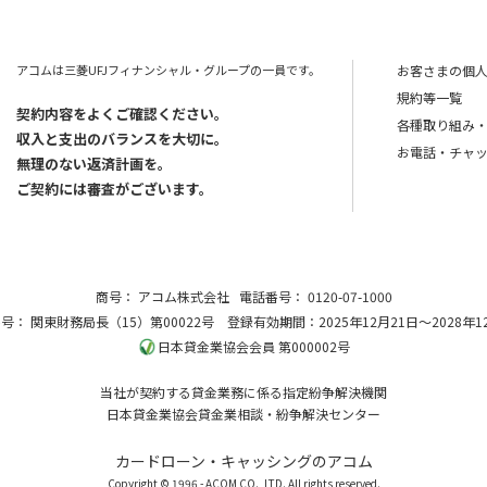
アコムは三菱UFJフィナンシャル・グループの一員です。
お客さまの個
規約等一覧
契約内容をよくご確認ください。
各種取り組み
収入と支出のバランスを大切に。
お電話・チャ
無理のない返済計画を。
ご契約には審査がございます。
商号：
アコム株式会社
電話番号：
0120-07-1000
番号：
関東財務局長（15）第00022号
登録有効期間：2025年12月21日～2028年1
日本貸金業協会会員 第000002号
当社が契約する貸金業務に係る指定紛争解決機関
日本貸金業協会貸金業相談・紛争解決センター
カードローン・キャッシングのアコム
Copyright © 1996 - ACOM CO., LTD. All rights reserved.