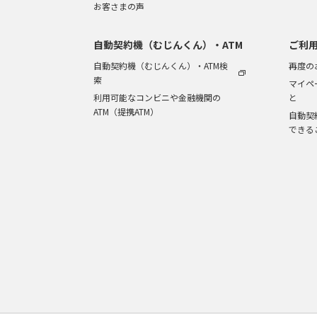
お客さまの声
自動契約機（むじんくん）・ATM
ご利
自動契約機（むじんくん）・ATM検
再度の
索
マイペ
利用可能なコンビニや金融機関の
と
ATM（提携ATM）
自動契
できる