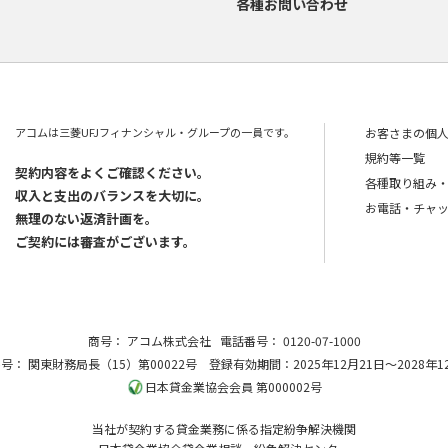
各種お問い合わせ
アコムは三菱UFJフィナンシャル・グループの一員です。
お客さまの個
規約等一覧
契約内容をよくご確認ください。
各種取り組み
収入と支出のバランスを大切に。
お電話・チャ
無理のない返済計画を。
ご契約には審査がございます。
商号：
アコム株式会社
電話番号：
0120-07-1000
番号：
関東財務局長（15）第00022号
登録有効期間：2025年12月21日～2028年1
日本貸金業協会会員 第000002号
当社が契約する貸金業務に係る指定紛争解決機関