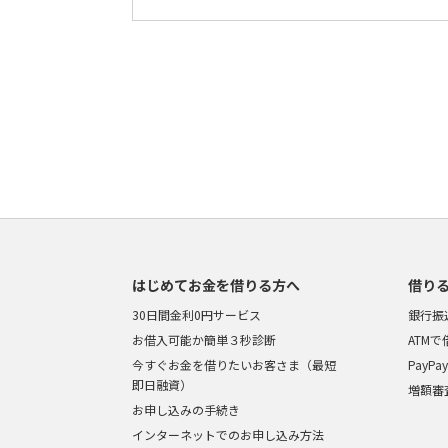
はじめてお金を借りる方へ
借り
30日間金利0円サービス
銀行振
お借入可能か簡単３秒診断
ATM
今すぐお金を借りたいお客さま（最短
PayP
即日融資）
増額審
お申し込みの手続き
インターネットでのお申し込み方法