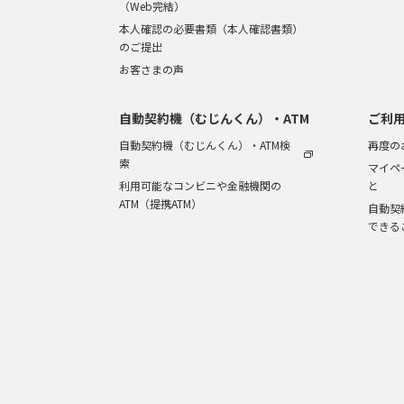
（Web完結）
本人確認の必要書類（本人確認書類）
のご提出
お客さまの声
自動契約機（むじんくん）・ATM
ご利
自動契約機（むじんくん）・ATM検
再度の
索
マイペ
利用可能なコンビニや金融機関の
と
ATM（提携ATM）
自動契
できる