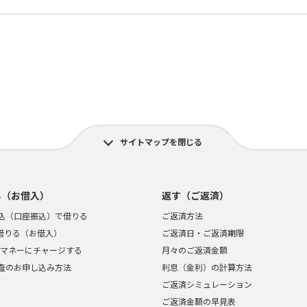
サイトマップを閉じる
る（お借入）
返す（ご返済）
込（口座振込）で借りる
ご返済方法
で借りる（お借入）
ご返済日・ご返済期限
ayマネーにチャージする
月々のご返済金額
査のお申し込み方法
利息（金利）の計算方法
ご返済シミュレーション
ご返済金額の早見表