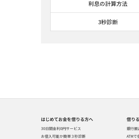
利息の計算方法
3秒診断
はじめてお金を借りる方へ
借り
30日間金利0円サービス
銀行振
お借入可能か簡単３秒診断
ATM