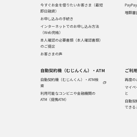
今すぐお金を借りたいお客さま（最短
PayP
即日融資）
増額審
お申し込みの手続き
インターネットでのお申し込み方法
（Web完結）
本人確認の必要書類（本人確認書類）
のご提出
お客さまの声
自動契約機（むじんくん）・ATM
ご利
自動契約機（むじんくん）・ATM検
再度の
索
マイペ
利用可能なコンビニや金融機関の
と
ATM（提携ATM）
自動契
できる