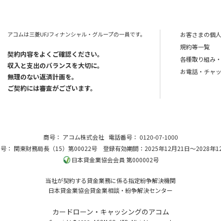
アコムは三菱UFJフィナンシャル・グループの一員です。
お客さまの個
規約等一覧
契約内容をよくご確認ください。
各種取り組み
収入と支出のバランスを大切に。
お電話・チャ
無理のない返済計画を。
ご契約には審査がございます。
商号：
アコム株式会社
電話番号：
0120-07-1000
番号：
関東財務局長（15）第00022号
登録有効期間：2025年12月21日～2028年1
日本貸金業協会会員 第000002号
当社が契約する貸金業務に係る指定紛争解決機関
日本貸金業協会貸金業相談・紛争解決センター
カードローン・キャッシングのアコム