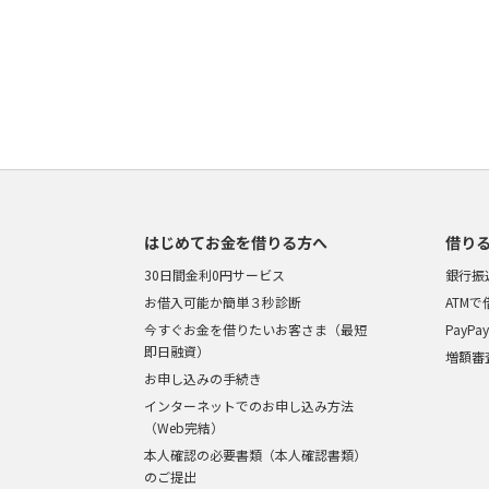
はじめてお金を借りる方へ
借り
30日間金利0円サービス
銀行振
お借入可能か簡単３秒診断
ATM
今すぐお金を借りたいお客さま（最短
PayP
即日融資）
増額審
お申し込みの手続き
インターネットでのお申し込み方法
（Web完結）
本人確認の必要書類（本人確認書類）
のご提出