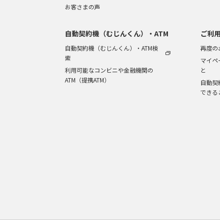
お客さまの声
自動契約機（むじんくん）・ATM
ご利
自動契約機（むじんくん）・ATM検
再度の
索
マイペ
利用可能なコンビニや金融機関の
と
ATM（提携ATM）
自動契
できる