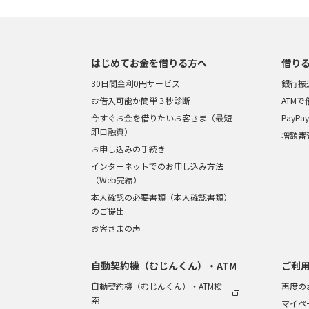
はじめてお金を借りる方へ
借り
30日間金利0円サービス
銀行振
お借入可能か簡単３秒診断
ATM
今すぐお金を借りたいお客さま（最短
PayP
即日融資）
増額審
お申し込みの手続き
インターネットでのお申し込み方法
（Web完結）
本人確認の必要書類（本人確認書類）
のご提出
お客さまの声
自動契約機（むじんくん）・ATM
ご利
自動契約機（むじんくん）・ATM検
再度の
索
マイペ