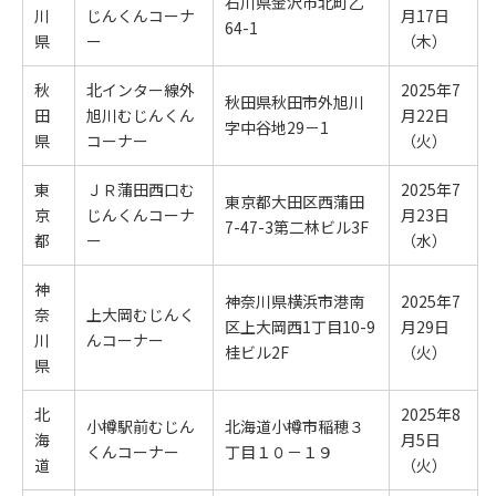
石川県金沢市北町乙
川
じんくんコーナ
月17日
64-1
県
ー
（木）
秋
北インター線外
2025年7
秋田県秋田市外旭川
田
旭川むじんくん
月22日
字中谷地29－1
県
コーナー
（火）
東
ＪＲ蒲田西口む
2025年7
東京都大田区西蒲田
京
じんくんコーナ
月23日
7-47-3第二林ビル3F
都
ー
（水）
神
神奈川県横浜市港南
2025年7
奈
上大岡むじんく
区上大岡西1丁目10-9
月29日
川
んコーナー
桂ビル2F
（火）
県
北
2025年8
小樽駅前むじん
北海道小樽市稲穂３
海
月5日
くんコーナー
丁目１０－１９
道
（火）