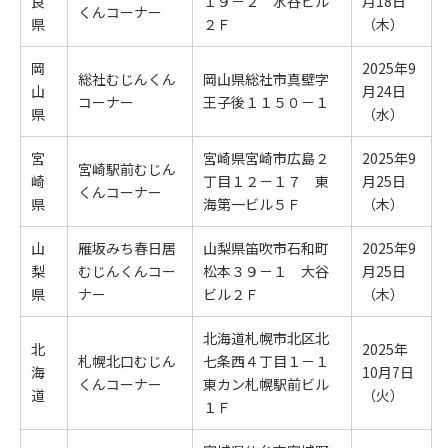
良
１９－２ 水谷ビル
月18日
くんコーナー
県
２Ｆ
（木）
岡
2025年9
総社むじんくん
岡山県総社市真壁字
山
月24日
コーナー
王子後１１５０－１
県
（水）
宮
宮崎県宮崎市広島２
2025年9
宮崎駅前むじん
崎
丁目１２－１７ 東
月25日
くんコーナー
県
海第一ビル５Ｆ
（木）
山
雁坂みち春日居
山梨県笛吹市石和町
2025年9
梨
むじんくんコー
松本３９－１ 大谷
月25日
県
ナー
ビル２Ｆ
（木）
北海道札幌市北区北
北
2025年
札幌北口むじん
七条西４丁目１－１
海
10月7日
くんコーナー
東カン札幌駅前ビル
道
（火）
１Ｆ