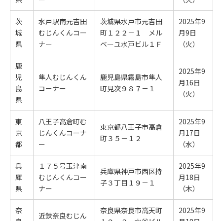
茨
水戸駅南元吉田
茨城県水戸市元吉田
2025年9
城
むじんくんコー
町１２２－１ メル
月9日
県
ナー
ベーユ水戸ビル１Ｆ
（火）
鹿
2025年9
児
隼人むじんくん
鹿児島県霧島市隼人
月16日
島
コーナー
町見次９８７－１
（火）
県
東
八王子高倉町む
2025年9
東京都八王子市高倉
京
じんくんコーナ
月17日
町３５－１２
都
ー
（水）
兵
１７５号玉津南
2025年9
兵庫県神戸市西区持
庫
むじんくんコー
月18日
子３丁目１９－１
県
ナー
（木）
奈
奈良県奈良市高天町
2025年9
近鉄奈良むじん