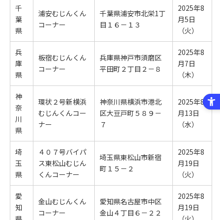
千
2025年8
浦安むじんくん
千葉県浦安市北栄1丁
葉
月5日
コーナー
目１６－１３
県
（火）
兵
2025年8
板宿むじんくん
兵庫県神戸市須磨区
庫
月7日
コーナー
平田町２丁目２－８
県
（木）
神
環状２号新横浜
神奈川県横浜市港北
2025年8
奈
むじんくんコー
区大豆戸町５８９－
月13日
川
ナー
７
（水）
県
埼
４０７号バイパ
2025年8
埼玉県東松山市新宿
玉
ス東松山むじん
月19日
町１５－２
県
くんコーナー
（火）
愛
2025年8
金山むじんくん
愛知県名古屋市中区
知
月19日
コーナー
金山４丁目６－２２
県
（火）