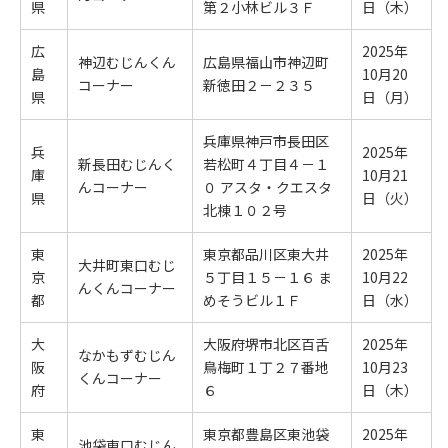
県
第２小林ビル３Ｆ
日（木）
広
2025年
神辺むじんくん
広島県福山市神辺町
島
10月20
コーナー
新徳田２－２３５
県
日（月）
兵庫県神戸市長田区
兵
2025年
新長田むじんく
若松町４丁目４－１
庫
10月21
んコーナー
０ アスタ・クエスタ
県
日（火）
北棟１０２号
東
東京都品川区東大井
2025年
大井町東口むじ
京
５丁目１５－１６ ま
10月22
んくんコーナー
都
めそうビル１Ｆ
日（水）
大
大阪府堺市北区百舌
2025年
なかもずむじん
阪
鳥梅町１丁２７番地
10月23
くんコーナー
府
６
日（木）
東
東京都豊島区東池袋
2025年
池袋東口むじん