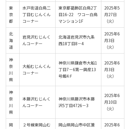
東
水戸街道白鳥二
東京都葛飾区白鳥2丁
2025年5
京
丁目むじんくん
目16-22 ワコー白鳥
月27日
都
コーナー
マンション1F
（火）
北
2025年6
岩見沢むじんく
北海道岩見沢市九条
海
月3日
んコーナー
西18丁目8－4
道
（火）
神
神奈川県鎌倉市大船1
2025年6
奈
大船むじんくん
丁目7－6第一興産13
月3日
川
コーナー
号館4Ｆ
（火）
県
神
2025年6
奈
本藤沢むじんく
神奈川県藤沢市本藤
月10日
川
んコーナー
沢5丁目4726－3
（火）
県
岡
２号線東岡山む
岡山県岡山市中区兼
2025年6