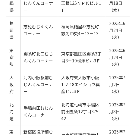
縄
じんくんコーナ
玉橋135ＮＰＫビル１
月18日
県
ー
Ｆ
（水）
福
2025年6
志免むじんくん
福岡県糟屋郡志免町
岡
月24日
コーナー
志免中央4－13－13
県
（火）
東
2025年6
錦糸町北口むじ
東京都墨田区錦糸3丁
京
月24日
んくんコーナー
目3－10松澤ビル3Ｆ
都
（火）
大
河内小阪駅前む
大阪府東大阪市小阪
2025年7
阪
じんくんコーナ
1-2-18エイショウ興
月2日
府
ー
産ビル3Ｆ
（水）
北
北海道札幌市手稲区
2025年7
手稲前田むじん
海
前田五条12丁目375-
月8日
くんコーナー
道
42
（火）
東
新宿区役所前む
2025年7