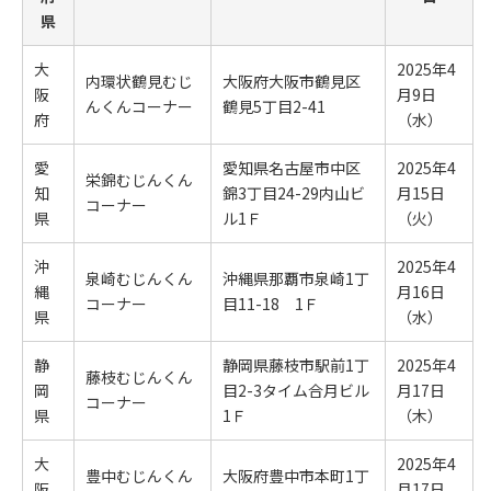
県
大
2025年4
内環状鶴見むじ
大阪府大阪市鶴見区
阪
月9日
んくんコーナー
鶴見5丁目2-41
府
（水）
愛
愛知県名古屋市中区
2025年4
栄錦むじんくん
知
錦3丁目24-29内山ビ
月15日
コーナー
県
ル1Ｆ
（火）
沖
2025年4
泉崎むじんくん
沖縄県那覇市泉崎1丁
縄
月16日
コーナー
目11-18 1Ｆ
県
（水）
静
静岡県藤枝市駅前1丁
2025年4
藤枝むじんくん
岡
目2-3タイム合月ビル
月17日
コーナー
県
1Ｆ
（木）
大
2025年4
豊中むじんくん
大阪府豊中市本町1丁
阪
月17日