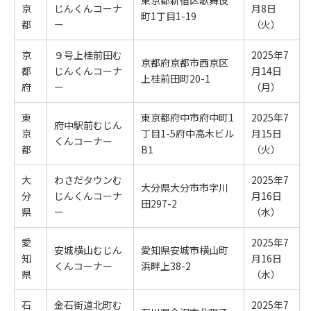
東京都新宿区歌舞伎
京
じんくんコーナ
月8日
町1丁目1-19
都
ー
（火）
京
９号上桂前田む
2025年7
京都府京都市西京区
都
じんくんコーナ
月14日
上桂前田町20-1
府
ー
（月）
東
東京都府中市府中町1
2025年7
府中駅前むじん
京
丁目1-5府中高木ビル
月15日
くんコーナー
都
B1
（火）
大
わさだタウンむ
2025年7
大分県大分市市字川
分
じんくんコーナ
月16日
田297-2
県
ー
（水）
愛
2025年7
安城横山むじん
愛知県安城市横山町
知
月16日
くんコーナー
浜畔上38-2
県
（水）
石
金石街道北町む
2025年7