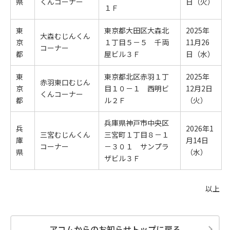
県
くんコーナー
日（火）
１Ｆ
東
東京都大田区大森北
2025年
大森むじんくん
京
１丁目５－５ 千両
11月26
コーナー
都
屋ビル３Ｆ
日（水）
東
東京都北区赤羽１丁
2025年
赤羽東口むじん
京
目１０－１ 西明ビ
12月2日
くんコーナー
都
ル２Ｆ
（火）
兵庫県神戸市中央区
兵
2026年1
三宮むじんくん
三宮町１丁目８－１
庫
月14日
コーナー
－３０１ サンプラ
県
（水）
ザビル３Ｆ
以上
アコムからのお知らせトップに戻る