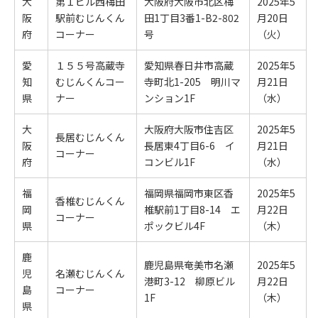
大
第１ビル西梅田
大阪府大阪市北区梅
2025年5
阪
駅前むじんくん
田1丁目3
番1-B2-802
月20日
府
コーナー
号
（火）
愛
１５５号高蔵寺
愛知県春日井市高蔵
2025年5
知
むじんくんコー
寺町北1-205 明川マ
月21日
県
ナー
ンション1F
（水）
大
大阪府大阪市住吉区
2025年5
長居むじんくん
阪
長居東4丁目6-6 イ
月21日
コーナー
府
コンビル1F
（水）
福
福岡県福岡市東区香
2025年5
香椎むじんくん
岡
椎駅前1丁目8-14
エ
月22日
コーナー
県
ポックビル4F
（木）
鹿
鹿児島県奄美市名瀬
2025年5
児
名瀬むじんくん
港町3-12 柳原ビル
月22日
島
コーナー
1F
（木）
県