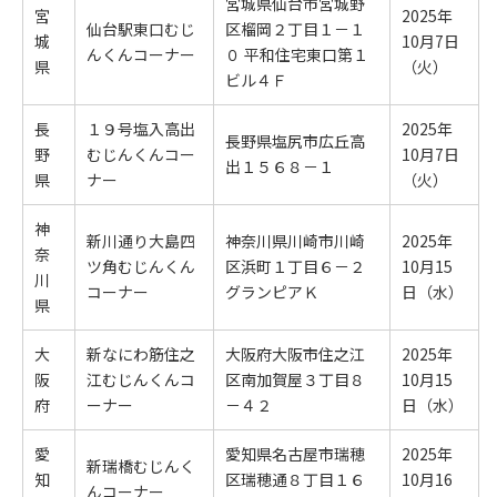
宮城県仙台市宮城野
宮
2025年
仙台駅東口むじ
区榴岡２丁目１－１
城
10月7日
んくんコーナー
０ 平和住宅東口第１
県
（火）
ビル４Ｆ
長
１９号塩入高出
2025年
長野県塩尻市広丘高
野
むじんくんコー
10月7日
出１５６８－１
県
ナー
（火）
神
新川通り大島四
神奈川県川崎市川崎
2025年
奈
ツ角むじんくん
区浜町１丁目６－２
10月15
川
コーナー
グランピアＫ
日（水）
県
大
新なにわ筋住之
大阪府大阪市住之江
2025年
阪
江むじんくんコ
区南加賀屋３丁目８
10月15
府
ーナー
－４２
日（水）
愛
愛知県名古屋市瑞穂
2025年
新瑞橋むじんく
知
区瑞穂通８丁目１６
10月16
んコーナー