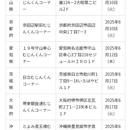
山
じんくんコーナ
基124－2大昭第二ビ
月10日
県
ー
ル2Ｆ
（火）
京
2025年6
京田辺駅前むじ
京都府京田辺市田辺
都
月10日
んくんコーナー
中央1丁目7－3
府
（火）
愛
１９号守山幸心
愛知県名古屋市守山
2025年6
知
むじんくんコー
区幸心3丁目216セジ
月12日
県
ナー
ュールＨＩＲＯ１Ｆ
（木）
茨
茨城県日立市助川町1
2025年6
日立むじんくん
城
丁目9－16いろはやビ
月17日
コーナー
県
ル１Ｆ
（火）
大
大阪府堺市堺区北瓦
2025年6
堺東銀座通むじ
阪
町2丁1－23矢本ビル
月17日
んくんコーナー
府
１Ｆ
（火）
沖
とよみ真玉橋む
沖縄県豊見城市字真
2025年6