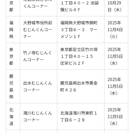
京
１丁目４０－２ 池袋
10月29
くんコーナー
都
籏ビル４Ｆ
日（水）
福
大野城市役所前
福岡県大野城市錦町
2025年
岡
むじんくんコー
３丁目６－３ マー
11月4日
県
ナー
メゾン１Ｆ
（火）
東
東京都足立区竹の塚
2025年
竹ノ塚むじんく
京
１丁目４０－１５
11月5日
んコーナー
都
庄栄ビル２Ｆ
（水）
鹿
2025年
児
出水むじんくん
鹿児島県出水市黄金
11月5日
島
コーナー
町４２６
（水）
県
北
2025年
滝川むじんくん
北海道滝川市東町１
海
11月5日
コーナー
丁目６－２９
道
（水）