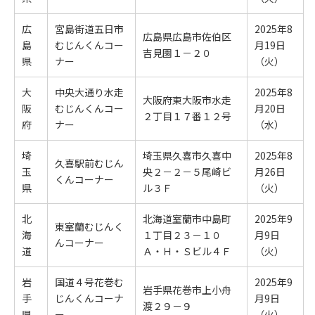
広
宮島街道五日市
2025年8
広島県広島市佐伯区
島
むじんくんコー
月19日
吉見園１－２０
県
ナー
（火）
大
中央大通り水走
2025年8
大阪府東大阪市水走
阪
むじんくんコー
月20日
２丁目１７番１２号
府
ナー
（水）
埼
埼玉県久喜市久喜中
2025年8
久喜駅前むじん
玉
央２－２－５尾崎ビ
月26日
くんコーナー
県
ル３Ｆ
（火）
北
北海道室蘭市中島町
2025年9
東室蘭むじんく
海
１丁目２３－１０
月9日
んコーナー
道
Ａ・Ｈ・Ｓビル４Ｆ
（火）
岩
国道４号花巻む
2025年9
岩手県花巻市上小舟
手
じんくんコーナ
月9日
渡２９－９
県
ー
（火）