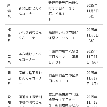
新潟県新発田市新栄
新
2025年
新発田むじんく
町３丁目４－３３
潟
11月5日
んコーナー
石井ビル１
県
（水）
Ｆ
福
2025年
いわき錦むじん
福島県いわき市錦町
島
11月5日
くんコーナー
江栗２－９５－１
県
（水）
千
千葉県市川市八幡２
2025年
本八幡むじんく
葉
丁目５－２ 二葉屋
11月11
んコーナー
県
ビル３Ｆ
日（火）
岡
産業道路平井む
2025年
岡山県岡山市中区倉
山
じんくんコーナ
11月17
田６４１－３
県
ー
日（月）
愛知県名古屋市北区
愛
国道４１号新川
2025年
成願寺１丁目５－
知
中橋中切むじん
11月18
３ 新和成願寺ビル