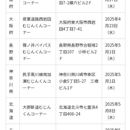
コーナー
目7-1蝶六ビル2Ｆ
府
（木）
大
産業道路西岩田
2025年4
大阪府東大阪市西岩
阪
むじんくんコー
月23日
田4丁目7-41
府
ナー
（水）
長
篠ノ井バイパス
長野県長野市合戦場2
2025年5
野
むじんくんコー
丁目107 小林ビル2
月1日
県
ナー
Ｆ
（木）
神
尻手黒川線南加
神奈川県川崎市幸区
2025年5
奈
瀬むじんくんコ
小倉5丁目5-27 三橋
月1日
川
ーナー
ビル1Ｆ
（木）
県
北
2025年5
大野新道むじん
北海道北斗市七重浜4
海
月8日
くんコーナー
丁目406-24
道
（木）