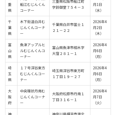
三重県松阪市船江町
重
船江むじんくん
月1日
字鈴御堂７５４－３
県
コーナー
（水）
千
木下街道白井む
2026年4
千葉県白井市冨士１
葉
じんくんコーナ
月2日
２１－２２
県
ー
（木）
富
魚津アップルヒ
2026年4
富山県魚津市相木字
山
ルむじんくんコ
月6日
大窪２８１－１
県
ーナー
（月）
埼
１７号深谷東方
2026年4
埼玉県深谷市東方町
玉
むじんくんコー
月6日
１丁目１９－２７
県
ナー
（月）
大
中央環状丹南む
2026年4
大阪府松原市丹南１
阪
じんくんコーナ
月7日
丁目３１６－１
府
ー
（火）
神
神奈川県横浜市港北