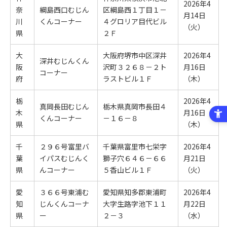
2026年4
奈
綱島西口むじん
区綱島西１丁目１－
月14日
川
くんコーナー
４グロリア目代ビル
（火）
県
２Ｆ
大
大阪府堺市中区深井
2026年4
深井むじんくん
阪
沢町３２６８－２ト
月16日
コーナー
府
ラストビル１Ｆ
（木）
栃
2026年4
真岡長田むじん
栃木県真岡市長田４
木
月16日
くんコーナー
－１６－８
県
（木）
千
２９６号富里バ
千葉県富里市七栄字
2026年4
葉
イパスむじんく
獅子穴６４６－６６
月21日
県
んコーナー
５香山ビル１Ｆ
（火）
愛
３６６号東浦む
愛知県知多郡東浦町
2026年4
知
じんくんコーナ
大字生路字池下１１
月22日
県
ー
２－３
（水）