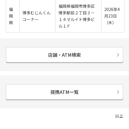
福岡県福岡市博多区
福
2026年4
博多むじんくん
博多駅前２丁目３－
岡
月23日
コーナー
１４マルイト博多ビ
県
（木）
ル１Ｆ
店舗・ATM検索
提携ATM一覧
以上