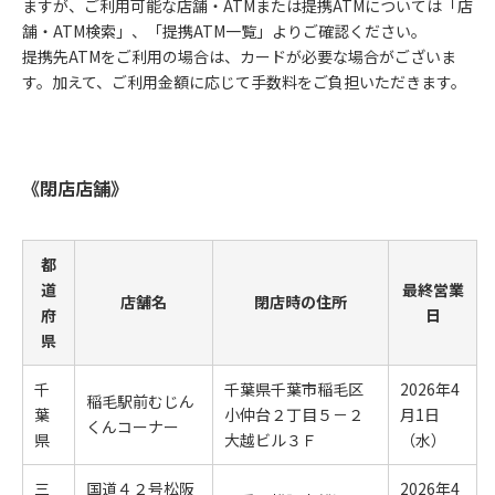
ますが、ご利用可能な店舗・ATMまたは提携ATMについては「店
舗・ATM検索」、「提携ATM一覧」よりご確認ください。
提携先ATMをご利用の場合は、カードが必要な場合がございま
す。加えて、ご利用金額に応じて手数料をご負担いただきます。
《閉店店舗》
都
道
最終営業
店舗名
閉店時の住所
府
日
県
千
千葉県千葉市稲毛区
2026年4
稲毛駅前むじん
葉
小仲台２丁目５－２
月1日
くんコーナー
県
大越ビル３Ｆ
（水）
三
国道４２号松阪
2026年4