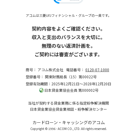
アコムは三菱UFJフィナンシャル・グループの一員です。
契約内容をよくご確認ください。
収入と支出のバランスを大切に。
無理のない返済計画を。
ご契約には審査がございます。
商号：
アコム株式会社
電話番号：
0120-07-1000
登録番号：
関東財務局長（15）第00022号
登録有効期間：2025年12月21日～2028年12月20日
日本貸金業協会会員 第000002号
当社が契約する貸金業務に係る指定紛争解決機関
日本貸金業協会貸金業相談・紛争解決センター
カードローン・キャッシングのアコム
Copyright © 1996 - ACOM CO., LTD. All rights reserved.