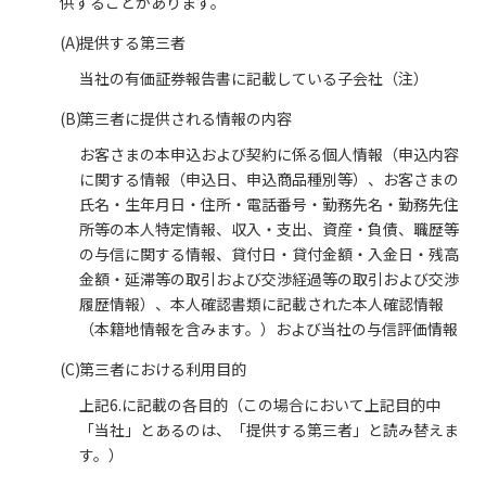
供することがあります。
(A)
提供する第三者
当社の有価証券報告書に記載している子会社（注）
(B)
第三者に提供される情報の内容
お客さまの本申込および契約に係る個人情報（申込内容
に関する情報（申込日、申込商品種別等）、お客さまの
氏名・生年月日・住所・電話番号・勤務先名・勤務先住
所等の本人特定情報、収入・支出、資産・負債、職歴等
の与信に関する情報、貸付日・貸付金額・入金日・残高
金額・延滞等の取引および交渉経過等の取引および交渉
履歴情報）、本人確認書類に記載された本人確認情報
（本籍地情報を含みます。）および当社の与信評価情報
(C)
第三者における利用目的
上記6.に記載の各目的（この場合において上記目的中
「当社」とあるのは、「提供する第三者」と読み替えま
す。）