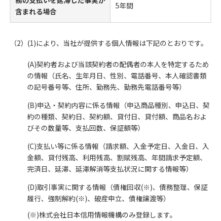
務の支払いを延滞した事実が
5年間
含まれる場合
(1)により、当社が提供する個人情報は下記のとおりです。
(A)契約者および当該契約者の配偶者の本人を特定するため
の情報（氏名、生年月日、性別、電話番号、本人確認書類
の記号番号等、住所、勤務先、勤務先電話番号等）
(B)申込・契約内容に係る情報（申込商品種別、申込日、契
約の種類、契約日、契約額、貸付日、貸付額、商品名およ
びその数量等、支払回数、保証額等）
(C)支払い等に係る情報（請求額、入金予定日、入金日、入
金額、貸付残高、利用残高、割賦残高、年間請求予定額、
完済日、延滞、延滞解消等支払状況に関する情報等）
(D)取引事実に関する情報（債権回収(※)、債務整理、保証
履行、強制解約(※)、破産申立、債権譲渡等）
(※)株式会社日本信用情報機構のみ登録します。