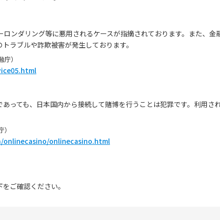
ネーロンダリング等に悪用されるケースが指摘されております。また、金
のトラブルや詐欺被害が発生しております。
融庁）
vice05.html
であっても、日本国内から接続して賭博を行うことは犯罪です。利用さ
庁）
n/onlinecasino/onlinecasino.html
下をご確認ください。