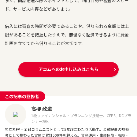
また、商品を選ぶ際のポイントとして、利用目的や審査のスピー
ド、サービス内容などがあります。
借入には審査の時間が必要であることや、借りられる金額には上
限があることを把握したうえで、無理なく返済できるように資金
計画を立ててから借りることが大切です。
アコムへのお申し込みはこちら
この記事の監修者
高柳 政道
1級ファイナンシャル・プランニング技能士、CFP®、DCプラ
ンナー2級。
独立系FP・金融コラムニストとして5年超にわたり活動中。金融記事の監修
者として携わった実績は累計500件を超える。資産運用・生命保険・相続・