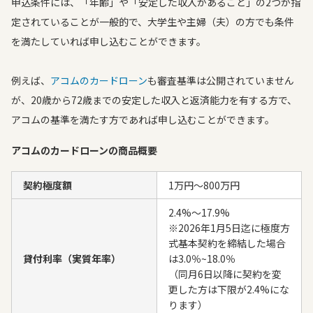
申込条件には、「年齢」や「安定した収入があること」の2つが指
定されていることが一般的で、大学生や主婦（夫）の方でも条件
を満たしていれば申し込むことができます。
例えば、
アコムのカードローン
も審査基準は公開されていません
が、20歳から72歳までの安定した収入と返済能力を有する方で、
アコムの基準を満たす方であれば申し込むことができます。
アコムのカードローンの商品概要
契約極度額
1万円〜800万円
2.4%～17.9%
※2026年1月5日迄に極度方
式基本契約を締結した場合
貸付利率（実質年率）
は3.0％~18.0％
（同月6日以降に契約を変
更した方は下限が2.4%にな
ります）