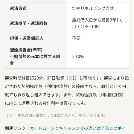
返済方式
定率リボルビング方式
最終借入日から最長9年7ヵ
返済期間・返済回数
月・1回～100回
担保・連帯保証人
不要
遅延損害金(年率)
※賠償額の元本に対する割
20.0%
合
審査時間は最短20分、即日融資（※1）も可能です。審査により設
定された契約極度額（利用限度額）の範囲内なら、原則として何
度でも繰り返し借入できます。また、契約極度額（利用限度額）
に応じて適用される貸付利率は異なります。
（※1）申込時間や審査により希望に添えない場合があります。
関連リンク：
カードローンとキャッシングの違いは？審査のポイ