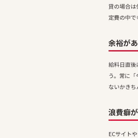
貸の場合は
定費の中で
余裕が
給料日直後
う。常に「
ないかきち
浪費癖が
ECサイト