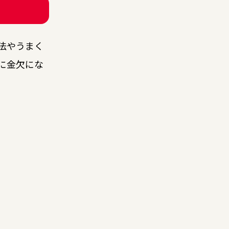
法やうまく
に金欠にな