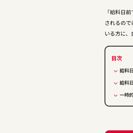
「給料日前
されるので
いる方に、
給料
給料
一時