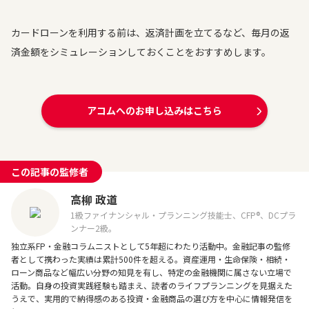
カードローンを利用する前は、返済計画を立てるなど、毎月の返
済金額をシミュレーションしておくことをおすすめします。
アコムへのお申し込みはこちら
この記事の監修者
高柳 政道
1級ファイナンシャル・プランニング技能士、CFP®、DCプラ
ンナー2級。
独立系FP・金融コラムニストとして5年超にわたり活動中。金融記事の監修
者として携わった実績は累計500件を超える。資産運用・生命保険・相続・
ローン商品など幅広い分野の知見を有し、特定の金融機関に属さない立場で
活動。自身の投資実践経験も踏まえ、読者のライフプランニングを見据えた
うえで、実用的で納得感のある投資・金融商品の選び方を中心に情報発信を