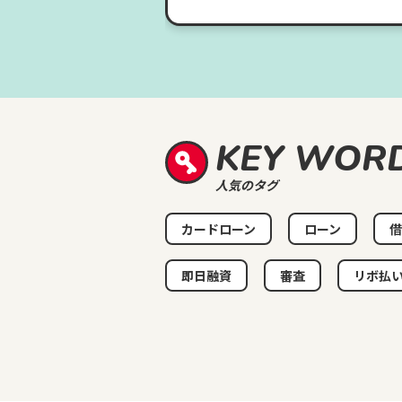
KEY WOR
人気のタグ
カードローン
ローン
借
即日融資
審査
リボ払