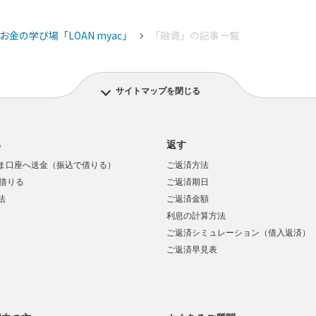
お金の学び場「LOAN myac」
「融資」の記事一覧
サイトマップを閉じる
る
返す
ま口座へ送金（振込で借りる）
ご返済方法
で借りる
ご返済期日
法
ご返済金額
利息の計算方法
ご返済シミュレーション（借入返済）
ご返済早見表