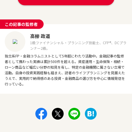
この記事の監修者
高柳 政道
1級ファイナンシャル・プランニング技能士、CFP®、DCプラ
ンナー2級。
独立系FP・金融コラムニストとして5年超にわたり活動中。金融記事の監修
者として携わった実績は累計500件を超える。資産運用・生命保険・相続・
ローン商品など幅広い分野の知見を有し、特定の金融機関に属さない立場で
活動。自身の投資実践経験も踏まえ、読者のライフプランニングを見据えた
うえで、実用的で納得感のある投資・金融商品の選び方を中心に情報発信を
行っている。