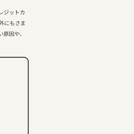
レジットカ
外にもさま
い原因や、