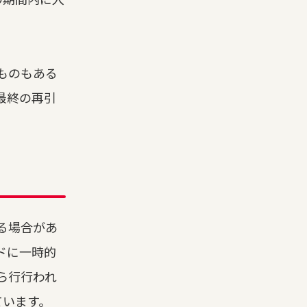
ものもある
最終の再引
る場合があ
ドに一時的
ら行行われ
ています。