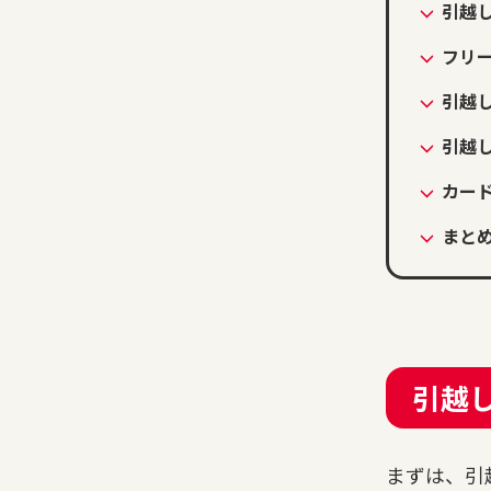
引越
フリ
引越
引越
カー
まと
引越
まずは、引