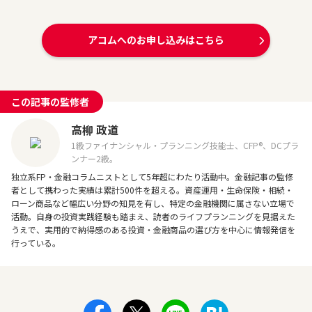
アコムへのお申し込みはこちら
この記事の監修者
高柳 政道
1級ファイナンシャル・プランニング技能士、CFP®、DCプラ
ンナー2級。
独立系FP・金融コラムニストとして5年超にわたり活動中。金融記事の監修
者として携わった実績は累計500件を超える。資産運用・生命保険・相続・
ローン商品など幅広い分野の知見を有し、特定の金融機関に属さない立場で
活動。自身の投資実践経験も踏まえ、読者のライフプランニングを見据えた
うえで、実用的で納得感のある投資・金融商品の選び方を中心に情報発信を
行っている。