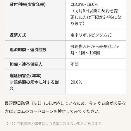
貸付利率(実質年率)
は3.0％~18.0％
（同月6日以降に契約を変
更した方は下限が2.4%にな
ります）
返済方式
定率リボルビング方式
最終借入日から最長9年7ヵ
返済期間・返済回数
月・1回～100回
担保・連帯保証人
不要
遅延損害金(年率)
※賠償額の元本に対する割
20.0％
合
最短即日融資（※1）にも対応しているため、今すぐお金が必要な
方はアコムのカードローンを検討してみてください。
（※1）申込時間や審査により希望に添えない場合があります。