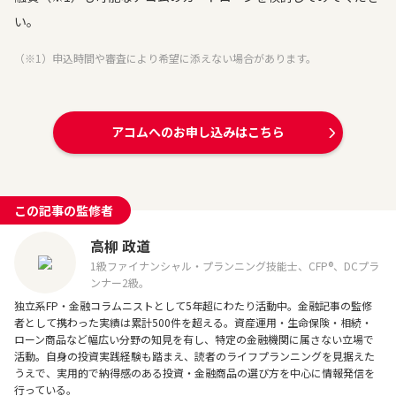
い。
（※1）申込時間や審査により希望に添えない場合があります。
アコムへのお申し込みはこちら
この記事の監修者
高柳 政道
1級ファイナンシャル・プランニング技能士、CFP®、DCプラ
ンナー2級。
独立系FP・金融コラムニストとして5年超にわたり活動中。金融記事の監修
者として携わった実績は累計500件を超える。資産運用・生命保険・相続・
ローン商品など幅広い分野の知見を有し、特定の金融機関に属さない立場で
活動。自身の投資実践経験も踏まえ、読者のライフプランニングを見据えた
うえで、実用的で納得感のある投資・金融商品の選び方を中心に情報発信を
行っている。