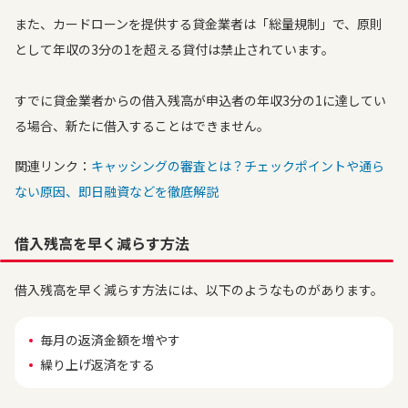
また、カードローンを提供する貸金業者は「総量規制」で、原則
として年収の3分の1を超える貸付は禁止されています。
すでに貸金業者からの借入残高が申込者の年収3分の1に達してい
る場合、新たに借入することはできません。
関連リンク：
キャッシングの審査とは？チェックポイントや通ら
ない原因、即日融資などを徹底解説
借入残高を早く減らす方法
借入残高を早く減らす方法には、以下のようなものがあります。
毎月の返済金額を増やす
繰り上げ返済をする