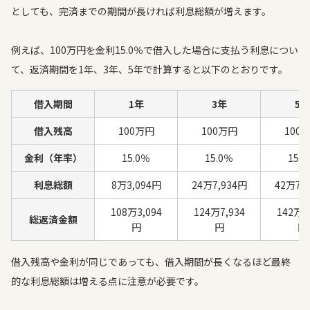
としても、完済までの期間が長ければ利息総額が増えます。
例えば、100万円を金利15.0％で借入した場合に支払う利息につい
て、返済期間を1年、3年、5年で計算すると以下のとおりです。
借入期間
1年
3年
5年
借入残高
100万円
100万円
100
金利（年率）
15.0％
15.0％
15.
利息総額
8万3,094円
24万7,934円
42万7,
108万3,094
124万7,934
142万7
総返済金額
円
円
円
借入残高や金利が同じであっても、借入期間が長くなるほど最終
的な利息総額は増える点に注意が必要です。