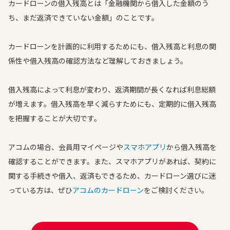
カードローンの借入残高とは「金融機関から借入した金額のう
ち、まだ返済できていない金額」のことです。
カードローンを計画的に利用するためにも、借入残高と利息の関
係性や借入残高の確認方法など理解しておきましょう。
借入残高によって利息が変わり、返済期間が長くなれば利息総額
が増えます。借入残高を早く減らすためにも、定期的に借入残高
を把握することが大切です。
アコムの場合、会員用マイページや
スマホアプリ
から借入残高を
確認することができます。また、スマホアプリがあれば、契約に
関する手続きや借入、返済もできるため、カードローン選びに迷
っている方は、ぜひ
アコムのカードローン
をご検討ください。