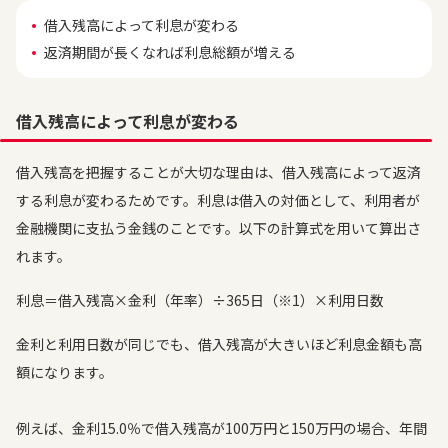
借入残高によって利息が変わる
返済期間が長くなれば利息総額が増える
借入残高によって利息が変わる
借入残高を把握することが大切な理由は、借入残高によって返済
する利息が変わるためです。利息は借入の対価として、利用者が
金融機関に支払う金銭のことです。以下の計算式を用いて算出さ
れます。
利息＝借入残高×金利（年率）÷365日（※1）×利用日数
金利と利用日数が同じでも、借入残高が大きいほど利息金額も高
額になります。
例えば、金利15.0％で借入残高が100万円と150万円の場合、年間