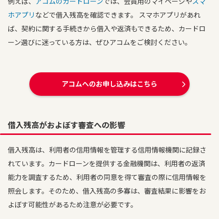
例えば、
アコムのカードローン
では、会員用のマイページや
スマ
ホアプリ
などで借入残高を確認できます。 スマホアプリがあれ
ば、契約に関する手続きから借入や返済もできるため、カードロ
ーン選びに迷っている方は、ぜひアコムをご検討ください。
アコムへのお申し込みはこちら
借入残高がおよぼす審査への影響
借入残高は、利用者の信用情報を管理する信用情報機関に記録さ
れています。カードローンを提供する金融機関は、利用者の返済
能力を調査するため、利用者の同意を得て審査の際に信用情報を
照会します。そのため、借入残高の多寡は、審査結果に影響をお
よぼす可能性があるため注意が必要です。