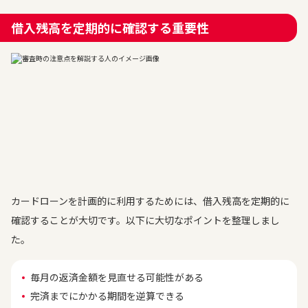
借入残高を定期的に確認する重要性
カードローンを計画的に利用するためには、借入残高を定期的に
確認することが大切です。以下に大切なポイントを整理しまし
た。
毎月の返済金額を見直せる可能性がある
完済までにかかる期間を逆算できる