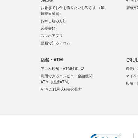
3秒診断
ATM
お急ぎでお金を借りたいお客さま （最
増額方
短即日融資）
お申し込み方法
必要書類
スマホアプリ
動画で知るアコム
店舗・ATM
ご利
アコム店舗・ATM検索
過去に
利用できるコンビニ・金融機関
マイペ
ATM（提携ATM）
店舗・
ATMご利用明細書の見方