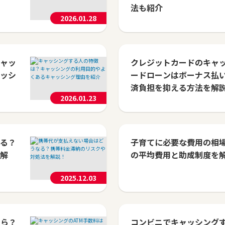
法も紹介
2026.01.28
ャッ
クレジットカードのキャ
ッシ
ードローンはボーナス払
済負担を抑える方法を解
2026.01.23
る？
子育てに必要な費用の相
解
の平均費用と助成制度を
2025.12.03
くら？
コンビニでキャッシング