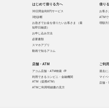
はじめて借りる方へ
借り
30日間金利0円サービス
お客さ
3秒診断
ATM
お急ぎでお金を借りたいお客さま （最
増額方
短即日融資）
お申し込み方法
必要書類
スマホアプリ
動画で知るアコム
店舗・ATM
ご利
アコム店舗・ATM検索
過去に
利用できるコンビニ・金融機関
マイペ
ATM（提携ATM）
店舗・
ATMご利用明細書の見方