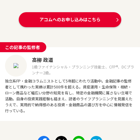
アコムへのお申し込みはこちら
この記事の監修者
高柳 政道
1級ファイナンシャル・プランニング技能士、CFP®、DCプラ
ンナー2級。
独立系FP・金融コラムニストとして5年超にわたり活動中。金融記事の監修
者として携わった実績は累計500件を超える。資産運用・生命保険・相続・
ローン商品など幅広い分野の知見を有し、特定の金融機関に属さない立場で
活動。自身の投資実践経験も踏まえ、読者のライフプランニングを見据えた
うえで、実用的で納得感のある投資・金融商品の選び方を中心に情報発信を
行っている。