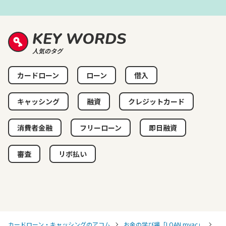
KEY WORDS
人気のタグ
カードローン
ローン
借入
キャッシング
融資
クレジットカード
消費者金融
フリーローン
即日融資
審査
リボ払い
カードローン・キャッシングのアコム
お金の学び場「LOAN myac」