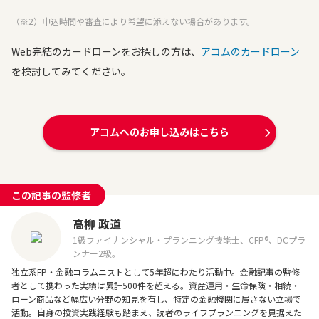
（※2）申込時間や審査により希望に添えない場合があります。
Web完結のカードローンをお探しの方は、
アコムのカードローン
を検討してみてください。
アコムへのお申し込みはこちら
この記事の監修者
高柳 政道
1級ファイナンシャル・プランニング技能士、CFP®、DCプラ
ンナー2級。
独立系FP・金融コラムニストとして5年超にわたり活動中。金融記事の監修
者として携わった実績は累計500件を超える。資産運用・生命保険・相続・
ローン商品など幅広い分野の知見を有し、特定の金融機関に属さない立場で
活動。自身の投資実践経験も踏まえ、読者のライフプランニングを見据えた