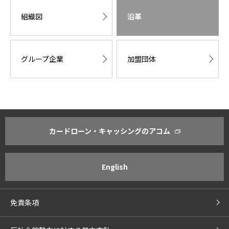
組織図
沿革
グループ企業
加盟団体
カードローン・キャッシングのアコム
アコムについて
株主・投資家のみなさまへ
社長あいさつ
経営方針・経営計画
当社の理念
IR活動の基本方針
English
企業情報
決算ハイライト
事業内容
IRライブラリ
免責条項
コーポレート・ガバナンス
株式・株主情報
コンプライアンス
株主還元