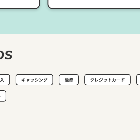
DS
入
キャッシング
融資
クレジットカード
い