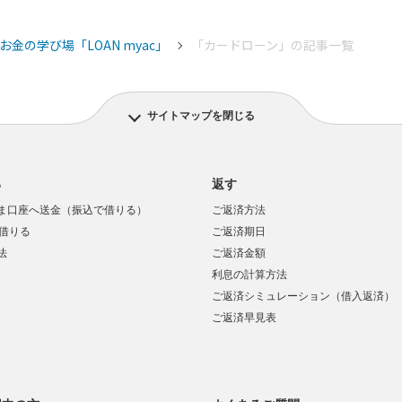
お金の学び場「LOAN myac」
「カードローン」の記事一覧
サイトマップを閉じる
る
返す
ま口座へ送金（振込で借りる）
ご返済方法
で借りる
ご返済期日
法
ご返済金額
利息の計算方法
ご返済シミュレーション（借入返済）
ご返済早見表