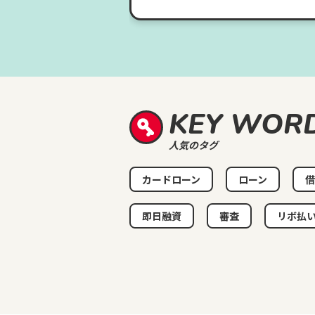
KEY WOR
人気のタグ
カードローン
ローン
借
即日融資
審査
リボ払