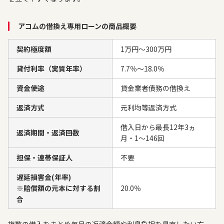
アコムの借換え専用ローンの商品概要
契約極度額
1万円～300万円
貸付利率（実質年率）
7.7％～18.0％
資金使途
貸金業者債務の借換え
返済方式
元利均等返済方式
借入日から最長12年3ヵ
返済期間・返済回数
月・1～146回
担保・連帯保証人
不要
遅延損害金(年率)
※賠償額の元本に対する割
20.0％
合