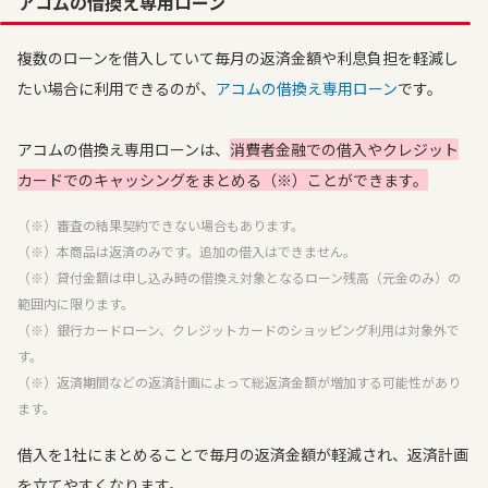
アコムの借換え専用ローン
複数のローンを借入していて毎月の返済金額や利息負担を軽減し
たい場合に利用できるのが、
アコムの借換え専用ローン
です。
アコムの借換え専用ローンは、
消費者金融での借入やクレジット
カードでのキャッシングをまとめる（※）ことができます。
（※）審査の結果契約できない場合もあります。
（※）本商品は返済のみです。追加の借入はできません。
（※）貸付金額は申し込み時の借換え対象となるローン残高（元金のみ）の
範囲内に限ります。
（※）銀行カードローン、クレジットカードのショッピング利用は対象外で
す。
（※）返済期間などの返済計画によって総返済金額が増加する可能性があり
ます。
借入を1社にまとめることで毎月の返済金額が軽減され、返済計画
を立てやすくなります。