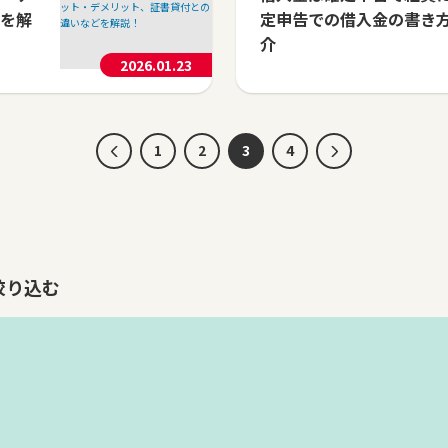
を解
定申告での借入金の書き
介
2026.01.23
1
2
3
4
絞り込む