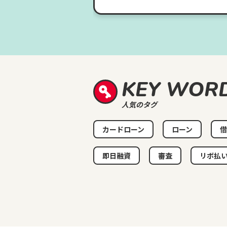
KEY WOR
人気のタグ
カードローン
ローン
借
即日融資
審査
リボ払