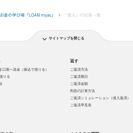
お金の学び場「LOAN myac」
「借入」の記事一覧
サイトマップを閉じる
る
返す
ま口座へ送金（振込で借りる）
ご返済方法
で借りる
ご返済期日
法
ご返済金額
利息の計算方法
ご返済シミュレーション（借入返済）
ご返済早見表