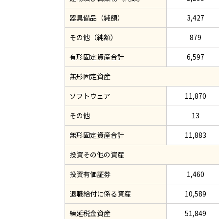
器具備品（純額）
3,427
その他（純額）
879
有形固定資産合計
6,597
無形固定資産
ソフトウェア
11,870
その他
13
無形固定資産合計
11,883
投資その他の資産
投資有価証券
1,460
退職給付に係る資産
10,589
繰延税金資産
51,849