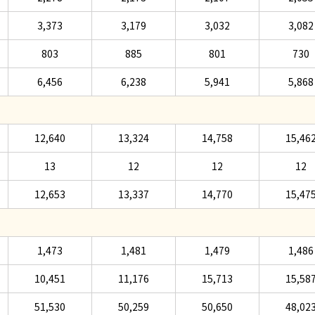
3,373
3,179
3,032
3,082
803
885
801
730
6,456
6,238
5,941
5,868
12,640
13,324
14,758
15,46
13
12
12
12
12,653
13,337
14,770
15,47
1,473
1,481
1,479
1,486
10,451
11,176
15,713
15,58
51,530
50,259
50,650
48,02