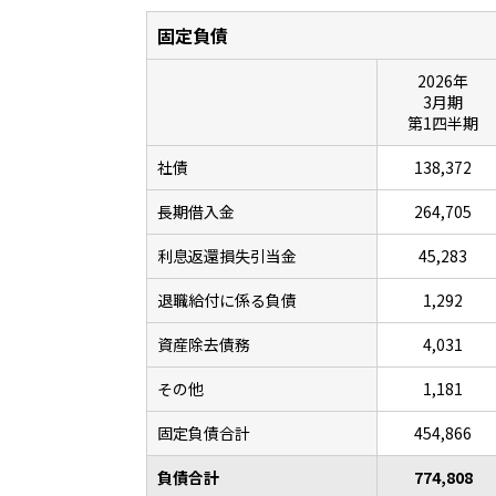
固定負債
2026年
3月期
第1四半期
社債
138,372
長期借入金
264,705
利息返還損失引当金
45,283
退職給付に係る負債
1,292
資産除去債務
4,031
その他
1,181
固定負債合計
454,866
負債合計
774,808