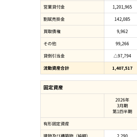
営業貸付金
1,201,965
割賦売掛金
142,085
買取債権
9,962
その他
99,266
貸倒引当金
△97,794
流動資産合計
1,407,517
固定資産
2026年
3月期
第1四半期
有形固定資産
建物及び構築物（純額）
2,290