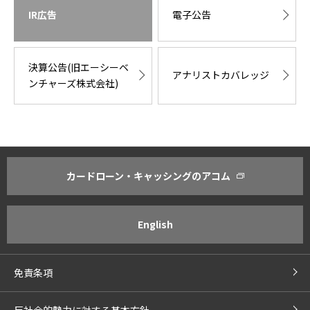
IR広告
電子公告
決算公告(旧エーシーベ
アナリストカバレッジ
ンチャーズ株式会社)
カードローン・キャッシングのアコム
アコムについて
株主・投資家のみなさまへ
社長あいさつ
経営方針・経営計画
当社の理念
IR活動の基本方針
English
企業情報
決算ハイライト
事業内容
IRライブラリ
免責条項
コーポレート・ガバナンス
株式・株主情報
コンプライアンス
株主還元
反社会的勢力に対する基本方針
IRカレンダー