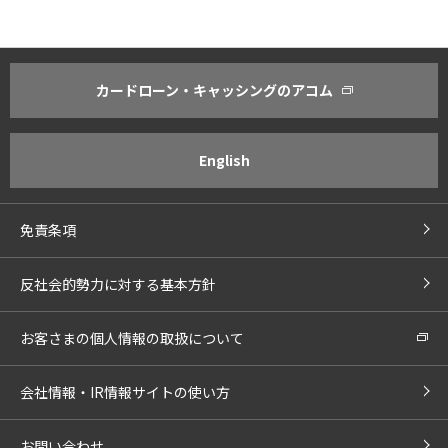
カードローン・キャッシングのアコム
アコムについて
株主・投資家のみなさまへ
社長あいさつ
経営方針・経営計画
当社の理念
IR活動の基本方針
English
企業情報
決算ハイライト
事業内容
IRライブラリ
免責条項
コーポレート・ガバナンス
株式・株主情報
コンプライアンス
株主還元
反社会的勢力に対する基本方針
IRカレンダー
個人投資家のみなさまへ
IRメール配信
お客さまの個人情報の取扱について
株価チャート
株主さまの個人情報の取扱いに
会社情報・IR情報サイトの使い方
お問い合わせ